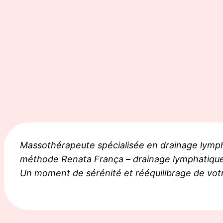
Aller
au
contenu
Massothérapeute spécialisée en drainage lymphat
méthode Renata França – drainage lymphatique d
Un moment de sérénité et rééquilibrage de votr